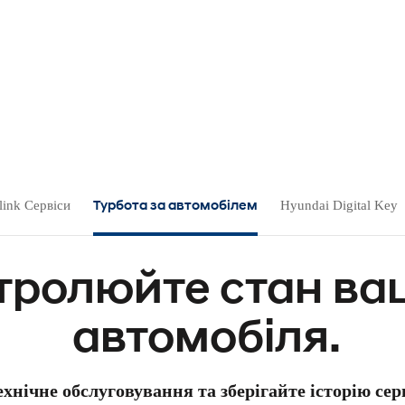
Турбота за автомобілем
link Сервіси
Hyundai Digital Key
тролюйте стан ва
автомобіля.
хнічне обслуговування та зберігайте історію серв