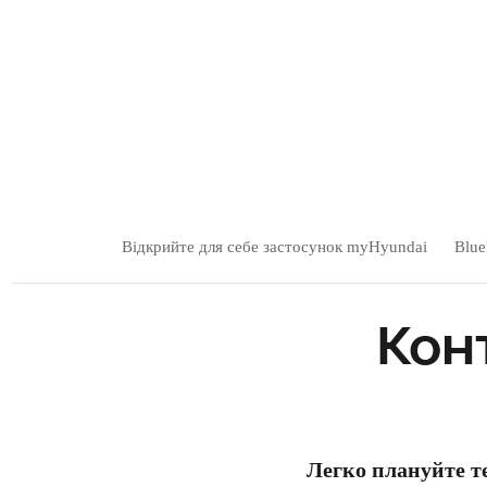
Відкрийте для себе застосунок myHyundai
Blue
Кон
Легко плануйте те