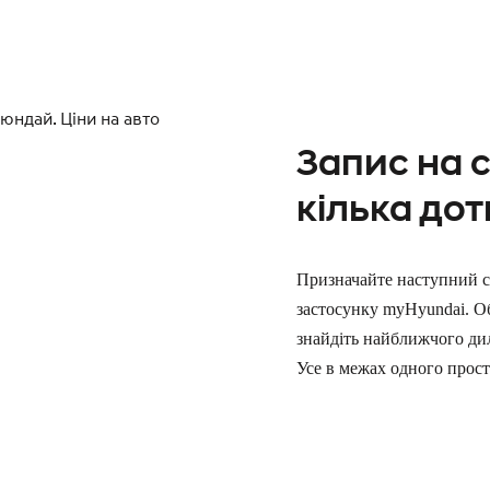
Запис на с
кілька дот
Призначайте наступний с
застосунку myHyundai. Об
знайдіть найближчого дил
Усе в межах одного прост