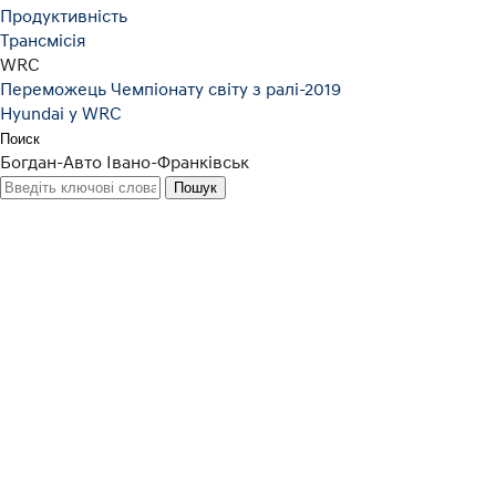
Продуктивність
Трансмісія
WRC
Переможець Чемпіонату світу з ралі-2019
Hyundai у WRC
Поиск
Богдан-Авто Івано-Франківськ
Відкрийте д
себе догляд 
сервіс у