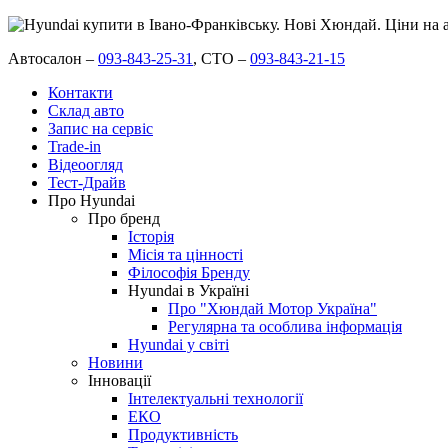
Автосалон –
093-843-25-31
,
СТО –
093-843-21-15
Контакти
Склад авто
Запис на сервіс
Trade-in
Відеоогляд
Тест-Драйв
Про Hyundai
Про бренд
Історія
Місія та цінності
Філософія Бренду
Hyundai в Україні
Про "Хюндай Мотор Україна"
Регулярна та особлива інформація
Hyundai у світі
Новини
Інновації
Інтелектуальні технології
ЕКО
Продуктивність