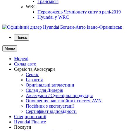
Трансмісія
WRC
Переможець Чемпіонату світу з ралі-2019
Hyundai у WRC
Поиск
Меню
Моделі
Склад авто
Сервіс та Аксесуари
Сервіс
Гарантія
Оригінальні запчастини
Склад для Дилерів
Аксесуари / Сувенірна продукція
Оновлення навігаційних систем AVN
Посібник з експлуатації
Сертифікат відповідності
Спецпропозиції
Hyundai Finance
Послуги