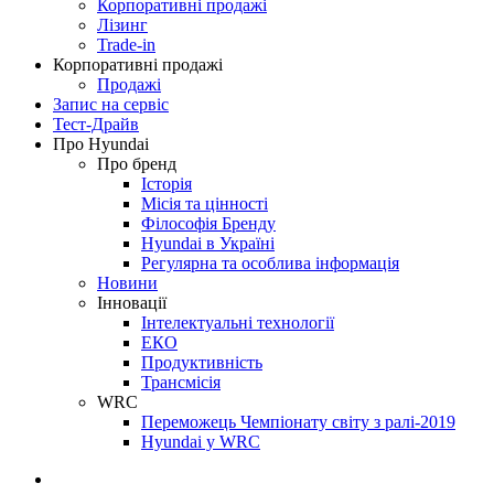
Корпоративні продажі
Лізинг
Trade-in
Корпоративні продажі
Продажі
Запис на сервіс
Тест-Драйв
Про Hyundai
Про бренд
Історія
Місія та цінності
Філософія Бренду
Hyundai в Україні
Регулярна та особлива інформація
Новини
Інновації
Інтелектуальні технології
ЕКО
Продуктивність
Трансмісія
WRC
Переможець Чемпіонату світу з ралі-2019
Hyundai у WRC