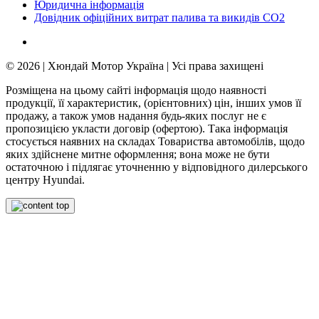
Юридична інформація
Довідник офіційних витрат палива та викидів СО2
© 2026 | Хюндай Мотор Україна | Усі права захищені
Розміщена на цьому сайті інформація щодо наявності
продукції, її характеристик, (орієнтовних) цін, інших умов її
продажу, а також умов надання будь-яких послуг не є
пропозицією укласти договір (офертою). Така інформація
стосується наявних на складах Товариства автомобілів, щодо
яких здійснене митне оформлення; вона може не бути
остаточною і підлягає уточненню у відповідного дилерського
центру Hyundai.