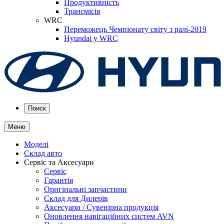
Продуктивність
Трансмісія
WRC
Переможець Чемпіонату світу з ралі-2019
Hyundai у WRC
Поиск
Меню
Моделі
Склад авто
Сервіс та Аксесуари
Сервіс
Гарантія
Оригінальні запчастини
Склад для Дилерів
Аксесуари / Сувенірна продукція
Оновлення навігаційних систем AVN