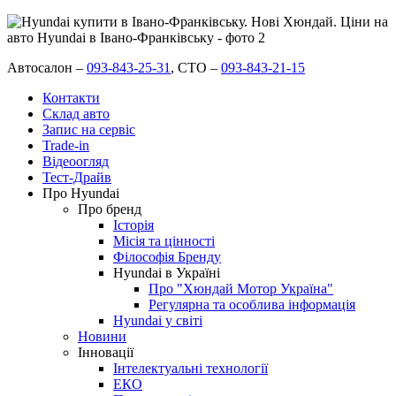
Автосалон –
093-843-25-31
,
СТО –
093-843-21-15
Контакти
Склад авто
Запис на сервіс
Trade-in
Відеоогляд
Тест-Драйв
Про Hyundai
Про бренд
Історія
Місія та цінності
Філософія Бренду
Hyundai в Україні
Про "Хюндай Мотор Україна"
Регулярна та особлива інформація
Hyundai у світі
Новини
Інновації
Інтелектуальні технології
ЕКО