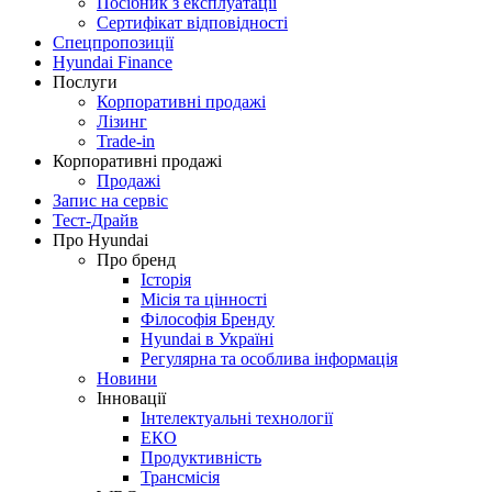
Посібник з експлуатації
Сертифікат відповідності
Спецпропозиції
Hyundai Finance
Послуги
Корпоративні продажі
Лізинг
Trade-in
Корпоративні продажі
Продажі
Запис на сервіс
Тест-Драйв
Про Hyundai
Про бренд
Історія
Місія та цінності
Філософія Бренду
Hyundai в Україні
Регулярна та особлива інформація
Новини
Інновації
Інтелектуальні технології
ЕКО
Продуктивність
Трансмісія