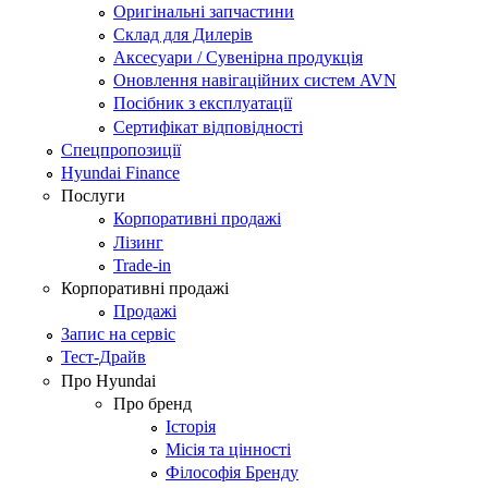
Оригінальні запчастини
Склад для Дилерів
Аксесуари / Сувенірна продукція
Оновлення навігаційних систем AVN
Посібник з експлуатації
Сертифікат відповідності
Спецпропозиції
Hyundai Finance
Послуги
Корпоративні продажі
Лізинг
Trade-in
Корпоративні продажі
Продажі
Запис на сервіс
Тест-Драйв
Про Hyundai
Про бренд
Історія
Місія та цінності
Філософія Бренду