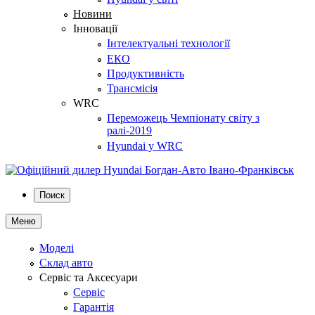
Новини
Інновації
Інтелектуальні технології
ЕКО
Продуктивність
Трансмісія
WRC
Переможець Чемпіонату світу з
ралі-2019
Hyundai у WRC
Поиск
Меню
Моделі
Склад авто
Сервіс та Аксесуари
Сервіс
Гарантія