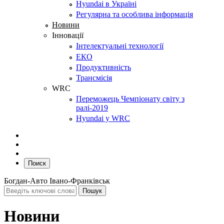
Hyundai в Україні
Регулярна та особлива інформація
Новини
Інновації
Інтелектуальні технології
ЕКО
Продуктивність
Трансмісія
WRC
Переможець Чемпіонату світу з
ралі-2019
Hyundai у WRC
Поиск
Богдан-Авто Івано-Франківськ
Новини