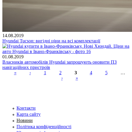
14.08.2019
Hyundai Tucson: вигідні ціни на всі комплектації
01.08.2019
Власників автомобілів Hyundai запрошують оновити ПЗ
навігаційних пристроїв
«
‹
1
2
3
4
5
…
›
»
Сторінки
Контакти
Карта сайту
Новини
Політика конфіденційності