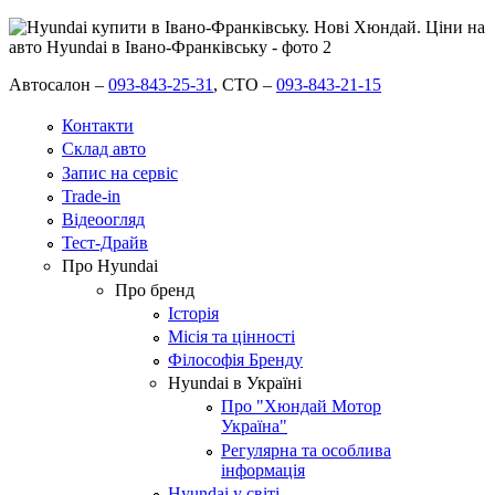
Автосалон –
093-843-25-31
,
СТО –
093-843-21-15
Контакти
Склад авто
Запис на сервіс
Trade-in
Відеоогляд
Тест-Драйв
Про Hyundai
Про бренд
Історія
Місія та цінності
Філософія Бренду
Hyundai в Україні
Про "Хюндай Мотор
Україна"
Регулярна та особлива
інформація
Hyundai у світі