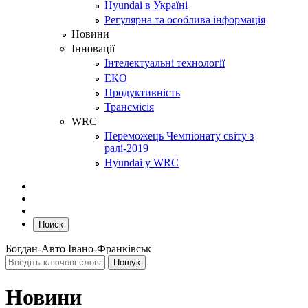
Hyundai в Україні
Регулярна та особлива інформація
Новини
Інновації
Інтелектуальні технології
ЕКО
Продуктивність
Трансмісія
WRC
Переможець Чемпіонату світу з
ралі-2019
Hyundai у WRC
Поиск
Богдан-Авто Івано-Франківськ
Новини