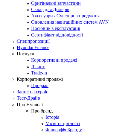
Оригінальні запчастини
Склад для Дилерів
Аксесуари / Сувенірна продукція
Оновлення навігаційних систем AVN
Посібник з експлуатації
Сертифікат відповідності
Спецпропозиції
Hyundai Finance
Послуги
Корпоративні продажі
Лізинг
Trade-in
Корпоративні продажі
Продажі
Запис на сервіс
Тест-Драйв
Про Hyundai
Про бренд
Історія
Місія та цінності
Філософія Бренду