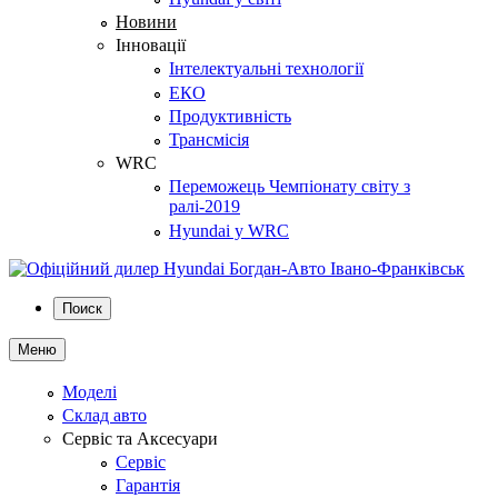
Новини
Інновації
Інтелектуальні технології
ЕКО
Продуктивність
Трансмісія
WRC
Переможець Чемпіонату світу з
ралі-2019
Hyundai у WRC
Поиск
Меню
Моделі
Склад авто
Сервіс та Аксесуари
Сервіс
Гарантія