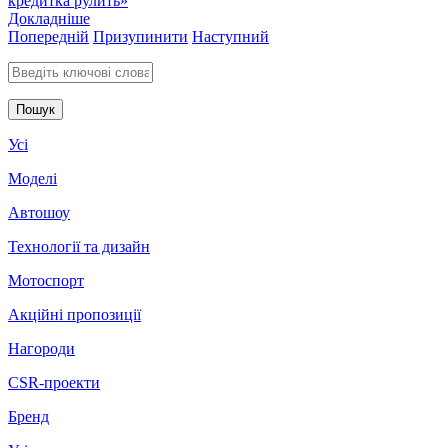
кредитка рулить»
Докладніше
Попередній
Призупинити
Наступний
Введіть ключові слова для пошуку
Усі
Моделі
Автошоу
Технології та дизайн
Мотоспорт
Акційні пропозиції
Нагороди
CSR-проекти
Бренд