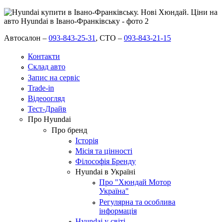
Автосалон –
093-843-25-31
,
СТО –
093-843-21-15
Контакти
Склад авто
Запис на сервіс
Trade-in
Відеоогляд
Тест-Драйв
Про Hyundai
Про бренд
Історія
Місія та цінності
Філософія Бренду
Hyundai в Україні
Про "Хюндай Мотор
Україна"
Регулярна та особлива
інформація
Hyundai у світі