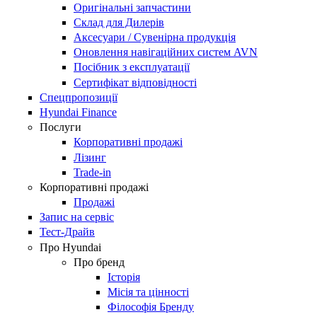
Оригінальні запчастини
Склад для Дилерів
Аксесуари / Сувенірна продукція
Оновлення навігаційних систем AVN
Посібник з експлуатації
Сертифікат відповідності
Спецпропозиції
Hyundai Finance
Послуги
Корпоративні продажі
Лізинг
Trade-in
Корпоративні продажі
Продажі
Запис на сервіс
Тест-Драйв
Про Hyundai
Про бренд
Історія
Місія та цінності
Філософія Бренду