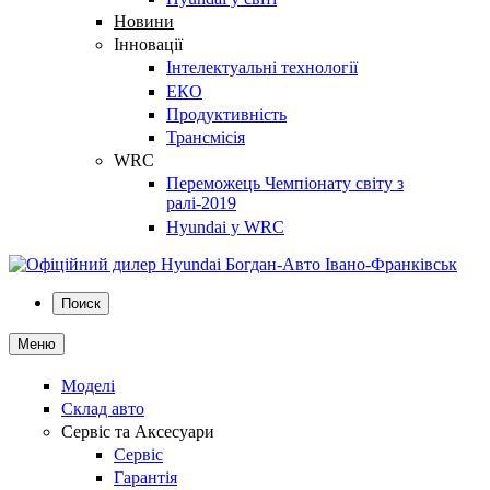
Новини
Інновації
Інтелектуальні технології
ЕКО
Продуктивність
Трансмісія
WRC
Переможець Чемпіонату світу з
ралі-2019
Hyundai у WRC
Поиск
Меню
Моделі
Склад авто
Сервіс та Аксесуари
Сервіс
Гарантія