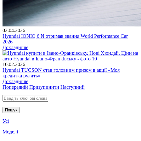
02.04.2026
Hyundai IONIQ 6 N отримав звання World Performance Car
2026
Докладніше
10.02.2026
Hyundai TUCSON став головним призом в акції «Моя
кредитка рулить»
Докладніше
Попередній
Призупинити
Наступний
Введіть ключові слова для пошуку
Усі
Моделі