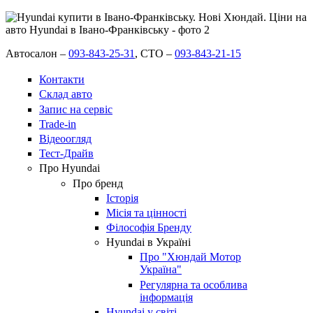
Автосалон –
093-843-25-31
,
СТО –
093-843-21-15
Контакти
Склад авто
Запис на сервіс
Trade-in
Відеоогляд
Тест-Драйв
Про Hyundai
Про бренд
Історія
Місія та цінності
Філософія Бренду
Hyundai в Україні
Про "Хюндай Мотор
Україна"
Регулярна та особлива
інформація
Hyundai у світі