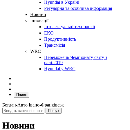
Hyundai в Україні
Регулярна та особлива інформація
Новини
Інновації
Інтелектуальні технології
ЕКО
Продуктивність
Трансмісія
WRC
Переможець Чемпіонату світу з
ралі-2019
Hyundai у WRC
Поиск
Богдан-Авто Івано-Франківськ
Новини