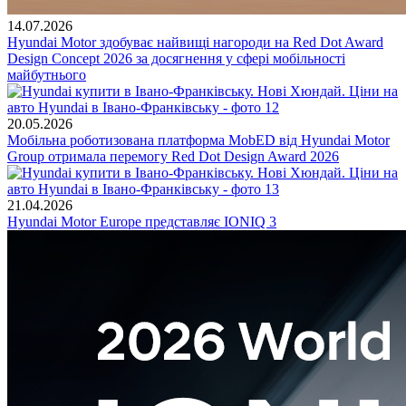
14.07.2026
Hyundai Motor здобуває найвищі нагороди на Red Dot Award
Design Concept 2026 за досягнення у сфері мобільності
майбутнього
20.05.2026
Мобільна роботизована платформа MobED від Hyundai Motor
Group отримала перемогу Red Dot Design Award 2026
21.04.2026
Hyundai Motor Europe представляє IONIQ 3