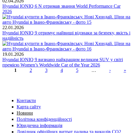
02.04.2026
Hyundai IONIQ 6 N отримав звання World Performance Car
2026
22.01.2026
Hyundai IONIQ 9 отримує найвищі відзнаки за безпеку, якість і
надійність
19.01.2026
Hyundai IONIQ 9 визнано найкращим великим SUV у світі
премією Women’s Worldwide Car of the Year 2026
1
2
3
4
5
…
›
»
Сторінки
Контакти
Карта сайту
Новини
Політика конфіденційності
Юридична інформація
Довідник офіційних витрат палива та викидів СО2