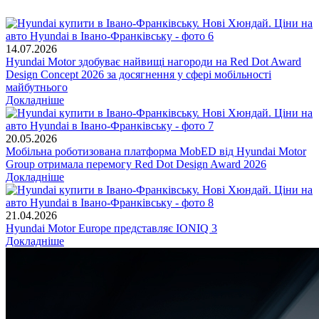
14.07.2026
Hyundai Motor здобуває найвищі нагороди на Red Dot Award
Design Concept 2026 за досягнення у сфері мобільності
майбутнього
Докладніше
20.05.2026
Мобільна роботизована платформа MobED від Hyundai Motor
Group отримала перемогу Red Dot Design Award 2026
Докладніше
21.04.2026
Hyundai Motor Europe представляє IONIQ 3
Докладніше