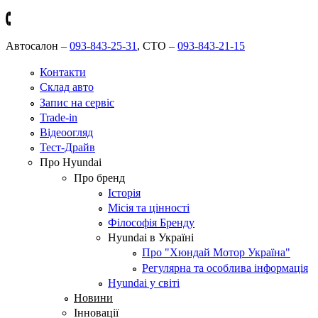
Автосалон –
093-843-25-31
,
СТО –
093-843-21-15
Контакти
Склад авто
Запис на сервіс
Trade-in
Відеоогляд
Тест-Драйв
Про Hyundai
Про бренд
Історія
Місія та цінності
Філософія Бренду
Hyundai в Україні
Про "Хюндай Мотор Україна"
Регулярна та особлива інформація
Hyundai у світі
Новини
Інновації