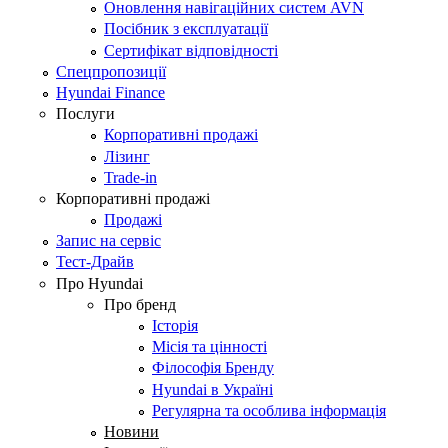
Оновлення навігаційних систем AVN
Посібник з експлуатації
Сертифікат відповідності
Спецпропозиції
Hyundai Finance
Послуги
Корпоративні продажі
Лізинг
Trade-in
Корпоративні продажі
Продажі
Запис на сервіс
Тест-Драйв
Про Hyundai
Про бренд
Історія
Місія та цінності
Філософія Бренду
Hyundai в Україні
Регулярна та особлива інформація
Новини