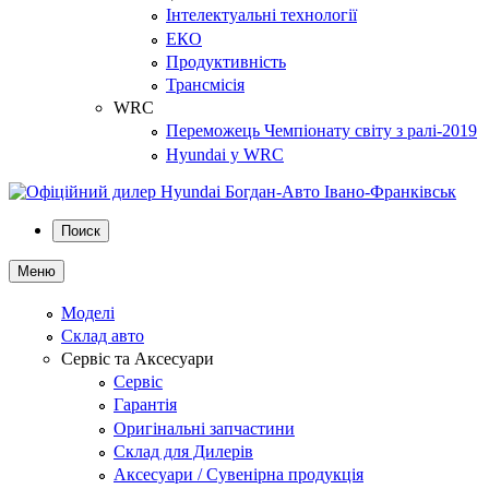
Інтелектуальні технології
ЕКО
Продуктивність
Трансмісія
WRC
Переможець Чемпіонату світу з ралі-2019
Hyundai у WRC
Поиск
Меню
Моделі
Склад авто
Сервіс та Аксесуари
Сервіс
Гарантія
Оригінальні запчастини
Склад для Дилерів
Аксесуари / Сувенірна продукція