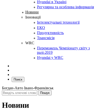
Hyundai в Україні
Регулярна та особлива інформація
Новини
Інновації
Інтелектуальні технології
ЕКО
Продуктивність
Трансмісія
WRC
Переможець Чемпіонату світу з
ралі-2019
Hyundai у WRC
Поиск
Богдан-Авто Івано-Франківськ
Новини