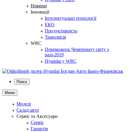
Новини
Інновації
Інтелектуальні технології
ЕКО
Продуктивність
Трансмісія
WRC
Переможець Чемпіонату світу з
ралі-2019
Hyundai у WRC
Поиск
Меню
Моделі
Склад авто
Сервіс та Аксесуари
Сервіс
Гарантія