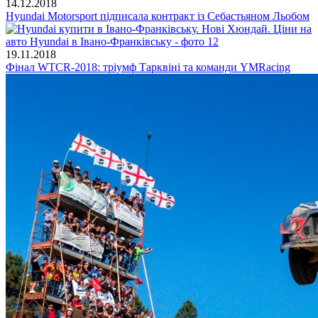
14.12.2018
Hyundai Motorsport підписала контракт із Себастьяном Льобом
19.11.2018
Фінал WTCR-2018: тріумф Тарквіні та команди YMRacing