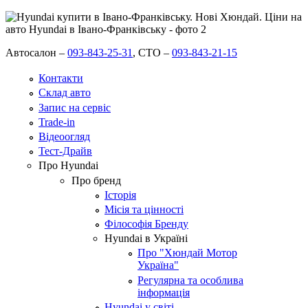
Автосалон –
093-843-25-31
,
СТО –
093-843-21-15
Контакти
Склад авто
Запис на сервіс
Trade-in
Відеоогляд
Тест-Драйв
Про Hyundai
Про бренд
Історія
Місія та цінності
Філософія Бренду
Hyundai в Україні
Про "Хюндай Мотор
Україна"
Регулярна та особлива
інформація
Hyundai у світі