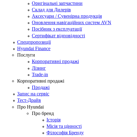
Оригінальні запчастини
Склад для Дилерів
Аксесуари / Сувенірна продукція
Оновлення навігаційних систем AVN
Посібник з експлуатації
Сертифікат відповідності
Спецпропозиції
Hyundai Finance
Послуги
Корпоративні продажі
Лізинг
Trade-in
Корпоративні продажі
Продажі
Запис на сервіс
Тест-Драйв
Про Hyundai
Про бренд
Історія
Місія та цінності
Філософія Бренду