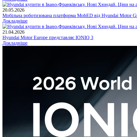
20.05.2026
Мобільна роботизована платформа MobED від Hyundai Motor Gr
Докладніше
21.04.2026
Hyundai Motor Europe представляє IONIQ 3
Докладніше