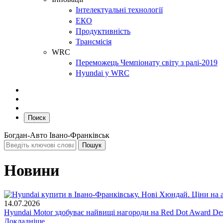
Інтелектуальні технології
ЕКО
Продуктивність
Трансмісія
WRC
Переможець Чемпіонату світу з ралі-2019
Hyundai у WRC
Поиск
Богдан-Авто Івано-Франківськ
Новини
14.07.2026
Hyundai Motor здобуває найвищі нагороди на Red Dot Award Des
Докладніше