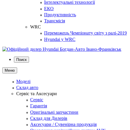
Інтелектуальні технології
ЕКО
Продуктивність
Трансмісія
WRC
Переможець Чемпіонату світу з ралі-2019
Hyundai у WRC
Поиск
Меню
Моделі
Склад авто
Сервіс та Аксесуари
Сервіс
Гарантія
Оригінальні запчастини
Склад для Дилерів
Аксесуари / Сувенірна продукція