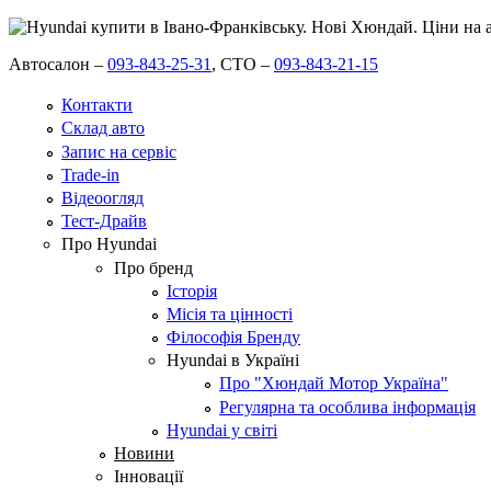
Автосалон –
093-843-25-31
,
СТО –
093-843-21-15
Контакти
Склад авто
Запис на сервіс
Trade-in
Відеоогляд
Тест-Драйв
Про Hyundai
Про бренд
Історія
Місія та цінності
Філософія Бренду
Hyundai в Україні
Про "Хюндай Мотор Україна"
Регулярна та особлива інформація
Hyundai у світі
Новини
Інновації