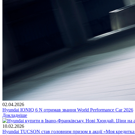
02.04.2026
Hyundai IONIQ 6 N отримав звання World Performance Car 2026
Докладніше
10.02.2026
Hyundai TUCSON став головним призом в акції «Моя кредитка