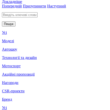
Докладніше
Попередній
Призупинити
Наступний
Введіть ключові слова для пошуку
Усі
Моделі
Автошоу
Технології та дизайн
Мотоспорт
Акційні пропозиції
Нагороди
CSR-проекти
Бренд
Усі