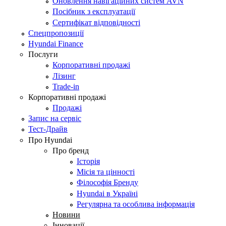
Оновлення навігаційних систем AVN
Посібник з експлуатації
Сертифікат відповідності
Спецпропозиції
Hyundai Finance
Послуги
Корпоративні продажі
Лізинг
Trade-in
Корпоративні продажі
Продажі
Запис на сервіс
Тест-Драйв
Про Hyundai
Про бренд
Історія
Місія та цінності
Філософія Бренду
Hyundai в Україні
Регулярна та особлива інформація
Новини
Інновації