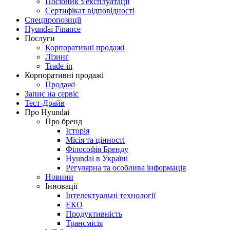
Посібник з експлуатації
Сертифікат відповідності
Спецпропозиції
Hyundai Finance
Послуги
Корпоративні продажі
Лізинг
Trade-in
Корпоративні продажі
Продажі
Запис на сервіс
Тест-Драйв
Про Hyundai
Про бренд
Історія
Місія та цінності
Філософія Бренду
Hyundai в Україні
Регулярна та особлива інформація
Новини
Інновації
Інтелектуальні технології
ЕКО
Продуктивність
Трансмісія