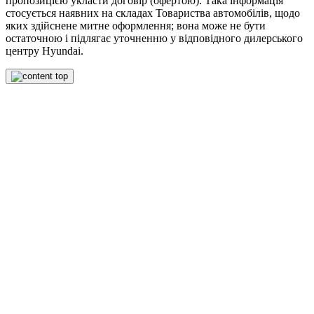
пропозицією укласти договір (офертою). Така інформація
стосується наявних на складах Товариства автомобілів, щодо
яких здійснене митне оформлення; вона може не бути
остаточною і підлягає уточненню у відповідного дилерського
центру Hyundai.