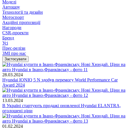
Моделі
Автошоу
Технології та дизайн
Мотоспорт
Акційні пропозиції
Нагороди
CSR-проекти
Бренд
Усі
Прес-релізи
ЗМІ про нас
28.03.2024
Hyundai IONIQ 5 N здобув перемогу World Performance Car
Award 2024
13.03.2024
В Україні стартують продажі оновленої Hyundai ELANTRA,
оголошені ціни
01.02.2024