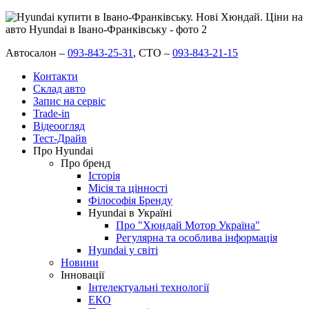
Автосалон –
093-843-25-31
,
СТО –
093-843-21-15
Контакти
Склад авто
Запис на сервіс
Trade-in
Відеоогляд
Тест-Драйв
Про Hyundai
Про бренд
Історія
Місія та цінності
Філософія Бренду
Hyundai в Україні
Про "Хюндай Мотор Україна"
Регулярна та особлива інформація
Hyundai у світі
Новини
Інновації
Інтелектуальні технології
ЕКО