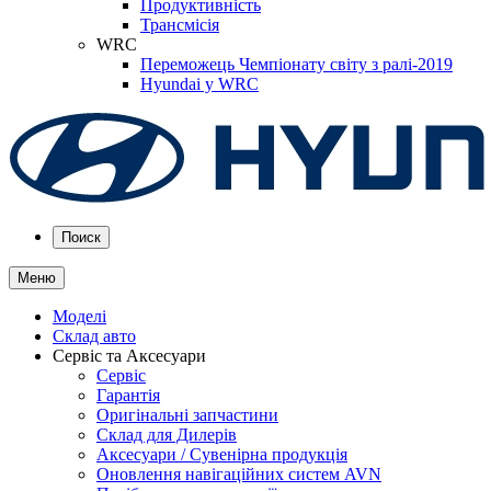
Продуктивність
Трансмісія
WRC
Переможець Чемпіонату світу з ралі-2019
Hyundai у WRC
Поиск
Меню
Моделі
Склад авто
Сервіс та Аксесуари
Сервіс
Гарантія
Оригінальні запчастини
Склад для Дилерів
Аксесуари / Сувенірна продукція
Оновлення навігаційних систем AVN