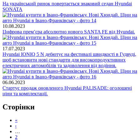
На український ринок повертається знаковий седан Hyundai
SONATA
10.08.2023
Цифрова прем’єра абсолютно нового SANTA FE від Hyundai.
17.07.2023
Hyundai IONIQ 5 N дебютує на фестивалі швидкості в Гудвуді,
щоб встановити нові стандарти для високопродуктивних
електричних автомобілів та задоволення від водіння.
06.06.2023
Стартує продаж оновленого Hyundai PALISADE: оголошені
ціни та комплектації.
Сторінки
«
‹
…
2